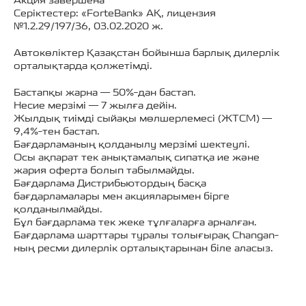
Серіктестер: «ForteBank» АҚ, лицензия
№1.2.29/197/36, 03.02.2020 ж.
Автокөліктер Қазақстан бойынша барлық дилерлік
орталықтарда қолжетімді.
Бастапқы жарна — 50%-дан бастап.
Несие мерзімі — 7 жылға дейін.
Жылдық тиімді сыйақы мөлшерлемесі (ЖТСМ) —
9,4%-тен бастап.
Бағдарламаның қолданылу мерзімі шектеулі.
Осы ақпарат тек анықтамалық сипатқа ие және
жария оферта болып табылмайды.
Бағдарлама Дистрибьютордың басқа
бағдарламалары мен акцияларымен бірге
қолданылмайды.
Бұл бағдарлама тек жеке тұлғаларға арналған.
Бағдарлама шарттары туралы толығырақ Changan-
ның ресми дилерлік орталықтарынан біле аласыз.