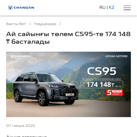
RU
|
KZ
Басты бет
/
Науқандар
/
Ай сайынғы төлем CS95-те 174 148
₸ басталады
07 тамыз 2025
Акция завершена