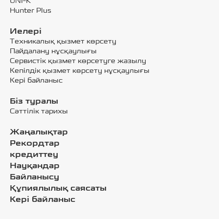
UNI-K
Hunter Plus
Иелері
Техникалық қызмет көрсету
Пайдалану нұсқаулығы
Сервистік қызмет көрсетуге жазылу
Кепілдік қызмет көрсету нұсқаулығы
Кері байланыс
Біз туралы
Сәттілік тарихы
Жаңалықтар
Рекордтар
кредиттеу
Науқандар
Байланысу
Құпиялылық саясаты
Кері байланыс