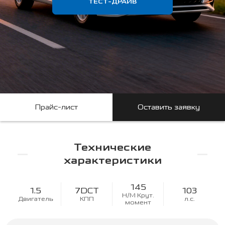
ТЕСТ-ДРАЙВ
Прайс-лист
Оставить заявку
Технические
характеристики
145
1.5
7DCT
103
Н/М Крут.
Двигатель
КПП
л.с.
момент