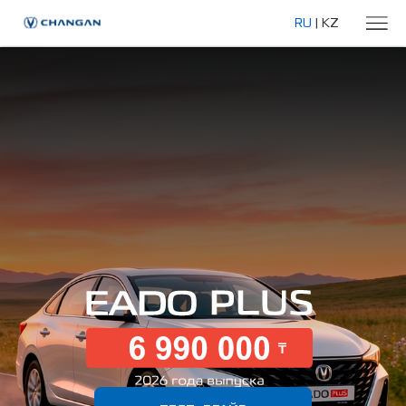
RU
|
KZ