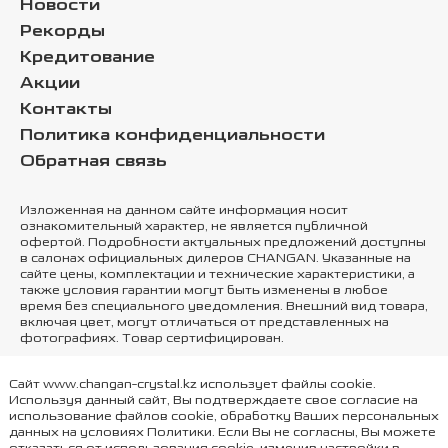
Новости
Рекорды
Кредитование
Акции
Контакты
Политика конфиденциальности
Обратная связь
Изложенная на данном сайте информация носит
ознакомительный характер, не является публичной
офертой. Подробности актуальных предложений доступны
в салонах официальных дилеров CHANGAN. Указанные на
сайте цены, комплектации и технические характеристики, а
также условия гарантии могут быть изменены в любое
время без специального уведомления. Внешний вид товара,
включая цвет, могут отличаться от представленных на
фотографиях. Товар сертифицирован.
Использование доменного имени осуществляется Лицензиатом ТОО
Сайт www.changan-crystal.kz использует файлы cookie.
"Silkway Auto Kazakhstan", Правообладатель ООО «Чанъань Моторс
Используя данный сайт, Вы подтверждаете свое согласие на
Рус»
использование файлов cookie, обработку Ваших персональных
данных на условиях
Политики
. Если Вы не согласны, Вы можете